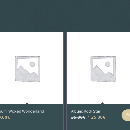
bum: Wicked Wonderland
Album: Rock Star
¡Ofe
El
El
0,00
€
35,00
€
25,00
€
precio
precio