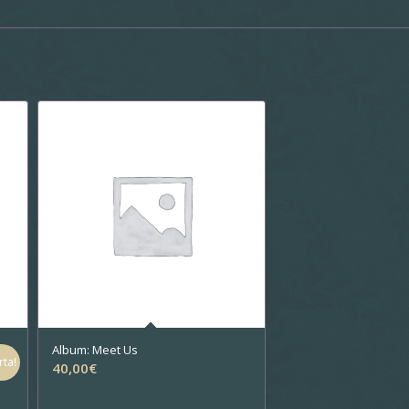
Album: Meet Us
rta!
40,00
€