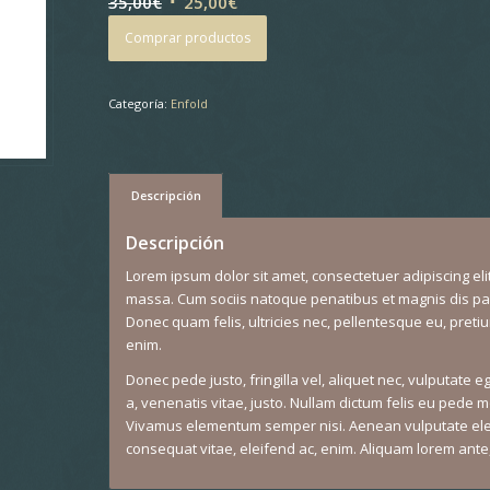
El
El
35,00
€
25,00
€
precio
precio
Comprar productos
original
actual
era:
es:
Categoría:
35,00€.
Enfold
25,00€.
Descripción
Descripción
Lorem ipsum dolor sit amet, consectetuer adipiscing e
massa. Cum sociis natoque penatibus et magnis dis par
Donec quam felis, ultricies nec, pellentesque eu, pret
enim.
Donec pede justo, fringilla vel, aliquet nec, vulputate eg
a, venenatis vitae, justo. Nullam dictum felis eu pede mo
Vivamus elementum semper nisi. Aenean vulputate eleife
consequat vitae, eleifend ac, enim. Aliquam lorem ante, d